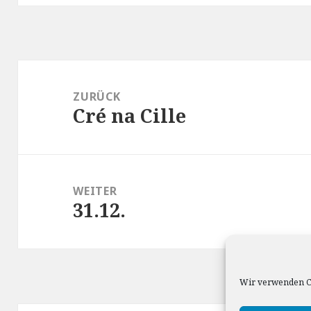
Beitragsnavigation
ZURÜCK
Cré na Cille
Vorheriger
Beitrag:
WEITER
31.12.
Nächster
Beitrag:
Wir verwenden Co