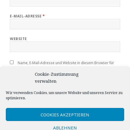
E-MAIL-ADRESSE
*
WEBSITE
Name, E-Mail-Adresse und Website in diesem Browser für
meinen nächsten Kommentar speichern.
Cookie-Zustimmung
verwalten
Wir verwenden Cookies, um unsere Website und unseren Service zu
optimieren.
Beitragsnavigation
ZURÜCK
Once again
Vorheriger
COOKIES AKZEPTIEREN
Beitrag:
ABLEHNEN